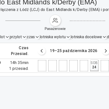
do East Midlands k/Derby (EMA)
łączenia z Łódź (LCJ) do East Midlands k/Derby (EMA) i por
pasażerowie
lot
przylot
czas
lotniska wylotu
lotniska docelowe
d
.
czas
ziernika 2026
19–25 października 2026
.
przesiad.
0
14h 35min
SOB
24
5
1
przesiad.