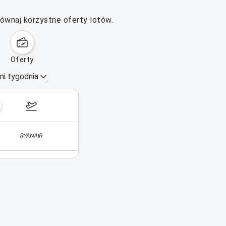
ównaj korzystne oferty lotów.
oferty
ni tygodnia
26 paź–1 lis 2026
Nie znaleziono lotów