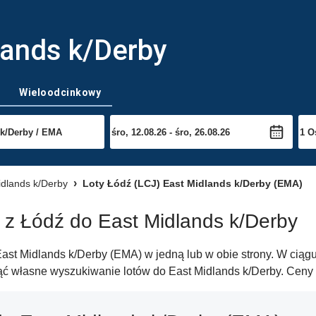
lands k/Derby
Wieloodcinkowy
idlands k/Derby
Loty Łódź (LCJ) East Midlands k/Derby (EMA)
w z Łódź do East Midlands k/Derby
ast Midlands k/Derby (EMA) w jedną lub w obie strony. W ciągu 
ąć własne wyszukiwanie lotów do East Midlands k/Derby. Ceny 