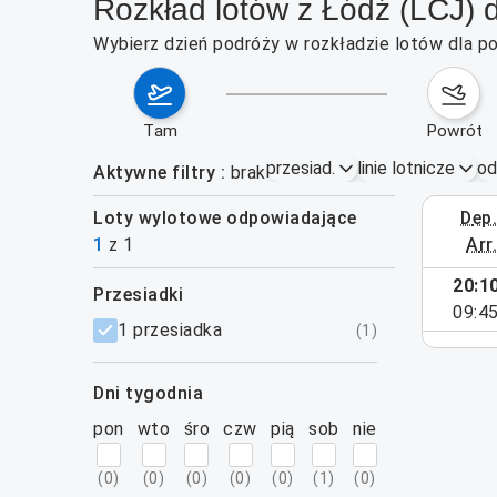
Rozkład lotów z Łódź (LCJ) 
Wybierz dzień podróży w rozkładzie lotów dla po
tam
powrót
przesiad.
linie lotnicze
od
Aktywne filtry
brak
Loty wylotowe odpowiadające
dep
12–18 paźd
1
z
1
arr
20:1
przesiadki
 pasujących do aktywnych filtrów.
09:4
filtry
1 przesiadka
(
1
)
dni tygodnia
pon
wto
śro
czw
pią
sob
nie
(
0
)
(
0
)
(
0
)
(
0
)
(
0
)
(
1
)
(
0
)