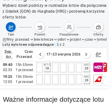
Wybierz dzień podróży w rozkładzie lotów dla połączenia
z Gdańsk (GDN) do Hurghada (HRG) i porównaj korzystne
oferty lotów.
tam
powrót
pasażerowie
oferty
filtry
przesiad.
linie lotnicze
odlot
przylot
czas
lotnisk
Aktywne filtry
brak
Loty wylotowe odpowiadające
2
z
2
dep.
czas
6 sierpnia 2026
17–23 sierpnia 2026
24–3
arr.
przesiad.
09:40
15h 55min
WTO
NIE
18
23
02:35
1
przesiad.
19:25
15h 35min
NIE
23
12:00
1
przesiad.
Ważne informacje dotyczące lotu