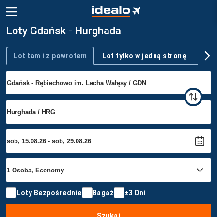
Loty Gdańsk - Hurghada
Lot tam i z powrotem
Lot tylko w jedną stronę
Wie
Typ podróży
Loty Bezpośrednie
Bagaż
±3 Dni
Szukaj