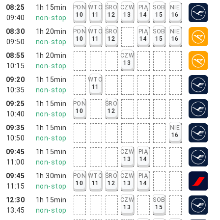
08:25
1h 15min
PON
WTO
ŚRO
CZW
PIĄ
SOB
NIE
10
11
12
13
14
15
16
09:40
non-stop
08:30
1h 20min
PON
WTO
ŚRO
PIĄ
SOB
NIE
10
11
12
14
15
16
09:50
non-stop
08:55
1h 20min
CZW
13
10:15
non-stop
09:20
1h 15min
WTO
11
10:35
non-stop
09:25
1h 15min
PON
ŚRO
10
12
10:40
non-stop
09:35
1h 15min
NIE
16
10:50
non-stop
09:45
1h 15min
CZW
PIĄ
13
14
11:00
non-stop
09:45
1h 30min
PON
WTO
ŚRO
CZW
PIĄ
10
11
12
13
14
11:15
non-stop
12:30
1h 15min
CZW
SOB
13
15
13:45
non-stop