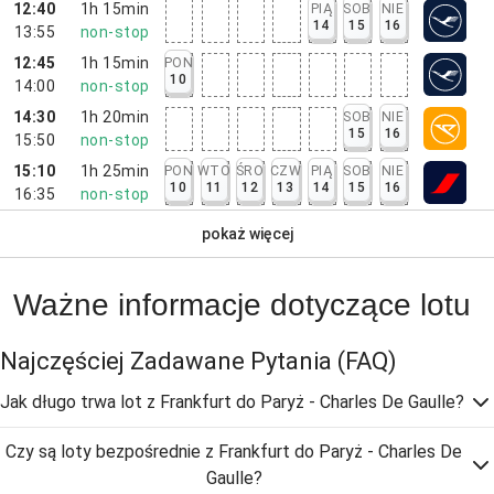
12:40
1h 15min
PIĄ
SOB
NIE
14
15
16
13:55
non-stop
12:45
1h 15min
PON
10
14:00
non-stop
14:30
1h 20min
SOB
NIE
15
16
15:50
non-stop
15:10
1h 25min
PON
WTO
ŚRO
CZW
PIĄ
SOB
NIE
10
11
12
13
14
15
16
16:35
non-stop
pokaż więcej
Ważne informacje dotyczące lotu
Najczęściej Zadawane Pytania
(FAQ)
Jak długo trwa lot z Frankfurt do Paryż - Charles De Gaulle?
Czy są loty bezpośrednie z Frankfurt do Paryż - Charles De
Gaulle?