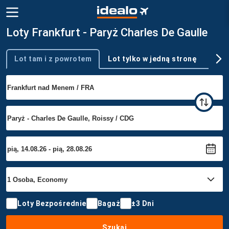
Loty Frankfurt - Paryż Charles De Gaulle
Lot tam i z powrotem
Lot tylko w jedną stronę
Wie
Typ podróży
Loty Bezpośrednie
Bagaż
±3 Dni
Szukaj