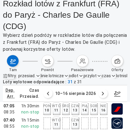
Rozkład lotów z Frankfurt (FRA)
do Paryż - Charles De Gaulle
(CDG)
Wybierz dzień podróży w rozkładzie lotów dla połączenia
z Frankfurt (FRA) do Paryż - Charles De Gaulle (CDG) i
porównaj korzystne oferty lotów.
tam
powrót
pasażerowie
oferty
filtry
przesiad.
linie lotnicze
odlot
przylot
czas
lotnisk
Aktywne filtry
brak
Loty wylotowe odpowiadające
31
z
31
dep.
czas
 sierpnia 2026
10–16 sierpnia 2026
17–2
arr.
przesiad.
07:05
1h 30min
PON
WTO
ŚRO
CZW
PIĄ
SOB
NIE
10
11
12
13
14
15
16
08:35
non-stop
07:40
1h 15min
WTO
CZW
11
13
08:55
non-stop