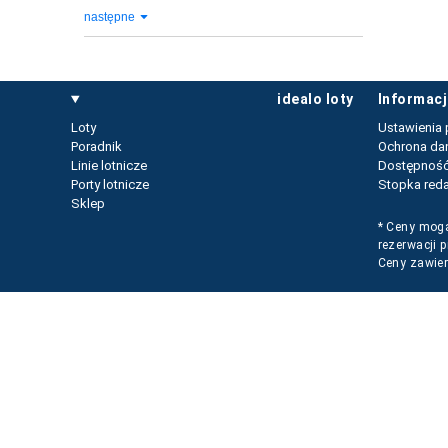
następne
idealo loty
informac
Loty
Ustawienia 
Poradnik
Ochrona da
Linie lotnicze
Dostępnoś
Porty lotnicze
Stopka reda
Sklep
* Ceny mogą
rezerwacji 
Ceny zawier