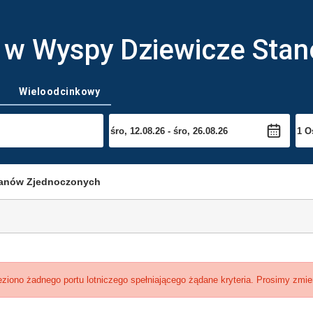
dź w Wyspy Dziewicze St
Wieloodcinkowy
Stanów Zjednoczonych
eziono żadnego portu lotniczego spełniającego żądane kryteria. Prosimy zmie