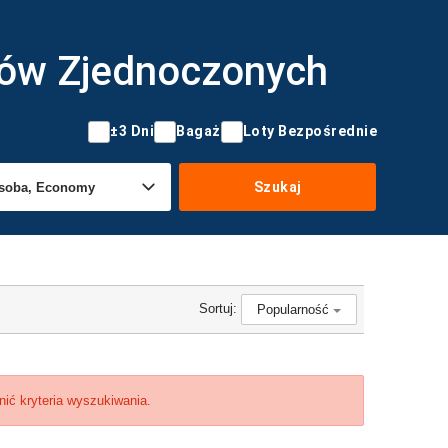
anów Zjednoczonych
±3 Dni
Bagaż
Loty Bezpośrednie
Szukaj
Sortuj:
Popularność
nić kryteria wyszukiwania.