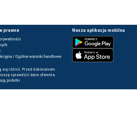
je prawne
nasza aplikacja mobilna
prywatności
nych
ć
kcyjna / Ogólne warunki handlowe
 się różnić. Przed dokonaniem
proszę sprawdzić dane oferenta.
ają podatki.