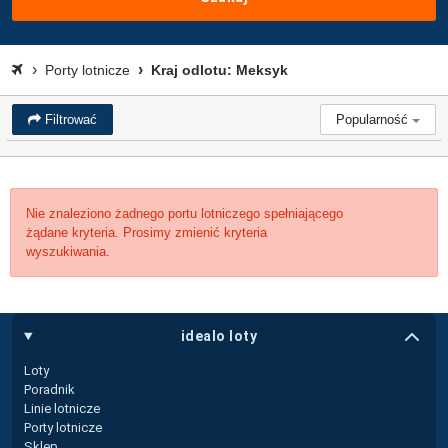
Porty lotnicze
Kraj odlotu: Meksyk
Filtrować
Popularność
Nie znaleziono żadnego portu lotniczego spełniającego
żądane kryteria. Prosimy zmienić kryteria
wyszukiwania.
idealo loty
Loty
Poradnik
Linie lotnicze
Porty lotnicze
Sklep