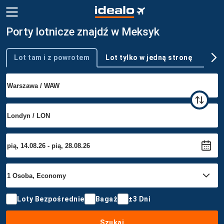
Porty lotnicze znajdź w Meksyk
Lot tam i z powrotem
Lot tylko w jedną stronę
Wie
Typ podróży
Loty Bezpośrednie
Bagaż
±3 Dni
Szukaj