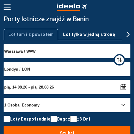
Porty lotnicze znajdź w Benin
Lot tam i z powrotem
Lot tylko w jedną stronę
Wie
Typ podróży
Loty Bezpośrednie
Bagaż
±3 Dni
Szukaj