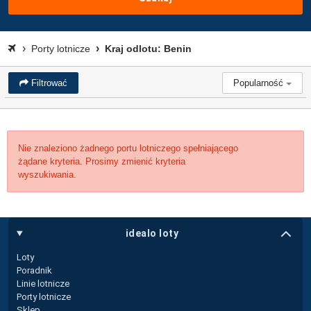
Porty lotnicze
Kraj odlotu: Benin
Filtrować
Popularność
Nie znaleziono żadnego portu lotniczego spełniającego
żądane kryteria. Prosimy zmienić kryteria
wyszukiwania.
idealo loty
Loty
Poradnik
Linie lotnicze
Porty lotnicze
Sklep