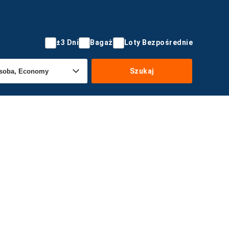
±3 Dni
Bagaż
Loty Bezpośrednie
Szukaj