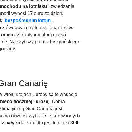
amochodu na lotnisku
i zwiedzania
arii wynosi 17 euro za dzień.
ęki
bezpośrednim lotom
.
 zrównoważony lub są fanami slow
romem
. Z kontynentalnej części
arię. Najszybszy prom z hiszpańskiego
godziny.
 Gran Canarię
w wielu krajach Europy są to wakacje
nieco tłoczniej i drożej
. Dobra
 klimatyczną Gran Canaria jest
można również wybrać się tam w innych
ez cały rok
. Ponadto jest tu około
300