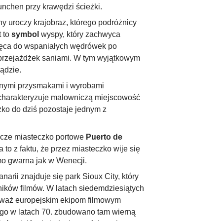
unchen przy krawędzi ścieżki.
y uroczy krajobraz, którego podróżnicy
t to
symbol
wyspy, który zachwyca
ca do wspaniałych wędrówek po
 przejażdżek saniami. W tym wyjątkowym
ądzie.
znymi przysmakami i wyrobami
e charakteryzuje malowniczą miejscowość
ko do dziś pozostaje jednym z
ocze miasteczko portowe
Puerto de
to z faktu, że przez miasteczko wije się
amo gwarna jak w Wenecji.
arii znajduje się park Sioux City, który
ników filmów. W latach siedemdziesiątych
eważ europejskim ekipom filmowym
ego w latach 70. zbudowano tam wierną