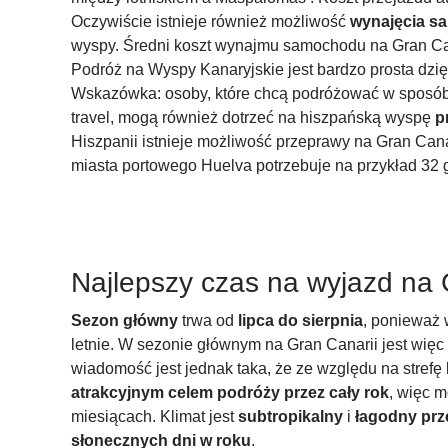
Oczywiście istnieje również możliwość
wynajęcia s
wyspy. Średni koszt wynajmu samochodu na Gran Can
Podróż na Wyspy Kanaryjskie jest bardzo prosta dzi
Wskazówka: osoby, które chcą podróżować w sposób
travel, mogą również dotrzeć na hiszpańską wyspę
p
Hiszpanii istnieje możliwość przeprawy na Gran Can
miasta portowego Huelva potrzebuje na przykład 32 
Najlepszy czas na wyjazd na
Sezon główny
trwa od
lipca do sierpnia
, ponieważ 
letnie. W sezonie głównym na Gran Canarii jest więc
wiadomość jest jednak taka, że ze względu na strefę
atrakcyjnym celem podróży przez cały rok
, więc 
miesiącach. Klimat jest
subtropikalny
i
łagodny prz
słonecznych dni w roku
.