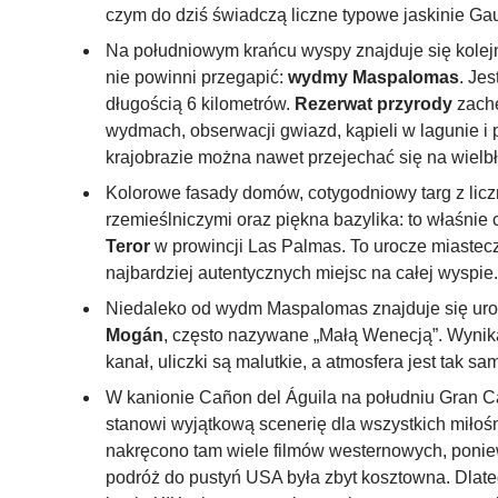
czym do dziś świadczą liczne typowe jaskinie Ga
Na południowym krańcu wyspy znajduje się kolejn
nie powinni przegapić:
wydmy Maspalomas
. Jes
długością 6 kilometrów.
Rezerwat przyrody
zachę
wydmach, obserwacji gwiazd, kąpieli w lagunie i
krajobrazie można nawet przejechać się na wielbł
Kolorowe fasady domów, cotygodniowy targ z lic
rzemieślniczymi oraz piękna bazylika: to właśni
Teror
w prowincji Las Palmas. To urocze miastecz
najbardziej autentycznych miejsc na całej wyspie.
Niedaleko od wydm Maspalomas znajduje się ur
Mogán
, często nazywane „Małą Wenecją”. Wynika 
kanał, uliczki są malutkie, a atmosfera jest tak s
W kanionie Cañon del Águila na południu Gran Can
stanowi wyjątkową scenerię dla wszystkich miłoś
nakręcono tam wiele filmów westernowych, poni
podróż do pustyń USA była zbyt kosztowna. Dlat