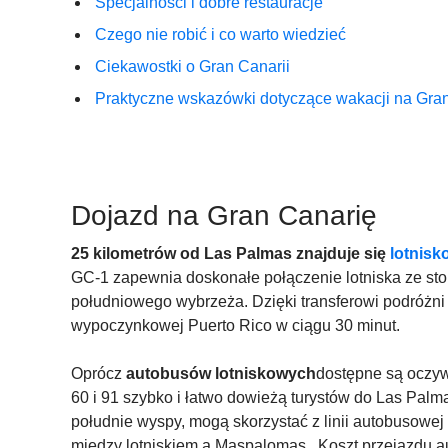
Specjalności i dobre restauracje
Czego nie robić i co warto wiedzieć
Ciekawostki o Gran Canarii
Praktyczne wskazówki dotyczące wakacji na Gran
Dojazd na Gran Canarię
25 kilometrów od Las Palmas znajduje się
lotnisk
GC-1 zapewnia doskonałe połączenie lotniska ze stoli
południowego wybrzeża. Dzięki transferowi podróżn
wypoczynkowej Puerto Rico w ciągu 30 minut.
Oprócz
autobusów lotniskowych
dostępne są oczy
60 i 91 szybko i łatwo dowieżą turystów do Las Palma
południe wyspy, mogą skorzystać z linii autobusowej 
między lotniskiem a Maspalomas . Koszt przejazdu a