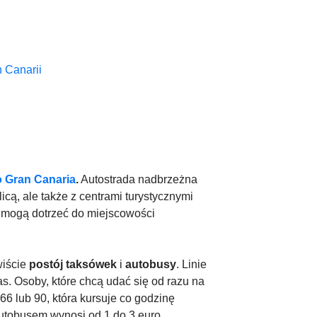
 Canarii
o Gran Canaria
.
Autostrada nadbrzeżna
cą, ale także z centrami turystycznymi
i mogą dotrzeć do miejscowości
wiście
postój taksówek
i
autobusy
. Linie
s. Osoby, które chcą udać się od razu na
66 lub 90, która kursuje co godzinę
utobusem wynosi od 1 do 3 euro.