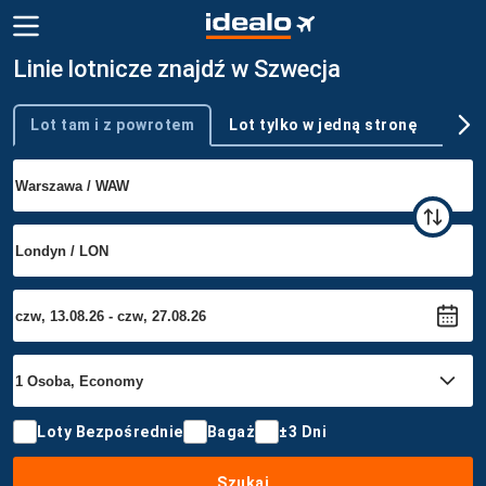
Linie lotnicze znajdź w Szwecja
Lot tam i z powrotem
Lot tylko w jedną stronę
Wie
Typ podróży
Loty Bezpośrednie
Bagaż
±3 Dni
Szukaj