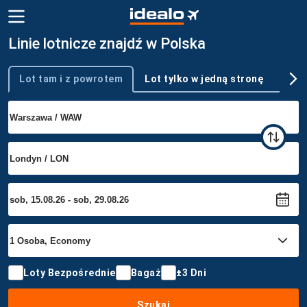
Linie lotnicze znajdź w Polska
Lot tam i z powrotem
Lot tylko w jedną stronę
Wie
Typ podróży
Loty Bezpośrednie
Bagaż
±3 Dni
Szukaj